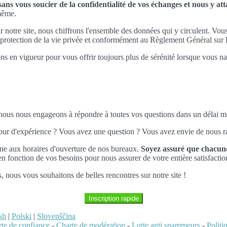
ns vous soucier de la confidentialité de vos échanges et nous y a
-même.
ur notre site, nous chiffrons l'ensemble des données qui y circulent. Vou
la protection de la vie privée et conformément au Règlement Général su
ns en vigueur pour vous offrir toujours plus de sérénité lorsque vous nav
, nous nous engageons à répondre à toutes vos questions dans un délai
tour d'expérience ? Vous avez une question ? Vous avez envie de nous ra
ne aux horaires d'ouverture de nos bureaux.
Soyez assuré que chacune
 fonction de vos besoins pour nous assurer de votre entière satisfactio
us, nous vous souhaitons de belles rencontres sur notre site !
Inscription rapide
sh
|
Polski
|
Slovenščina
te de confiance
-
Charte de modération
-
Lutte anti spammeurs
-
Polit