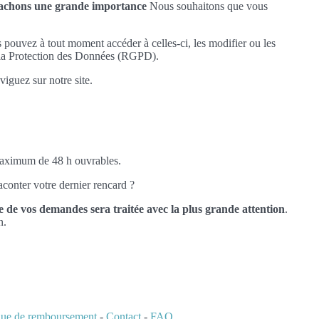
ttachons une grande importance
Nous souhaitons que vous
s pouvez à tout moment accéder à celles-ci, les modifier ou les
r la Protection des Données (RGPD).
iguez sur notre site.
 maximum de 48 h ouvrables.
conter votre dernier rencard ?
 de vos demandes sera traitée avec la plus grande attention
.
n.
ique de remboursement
-
Contact
-
FAQ